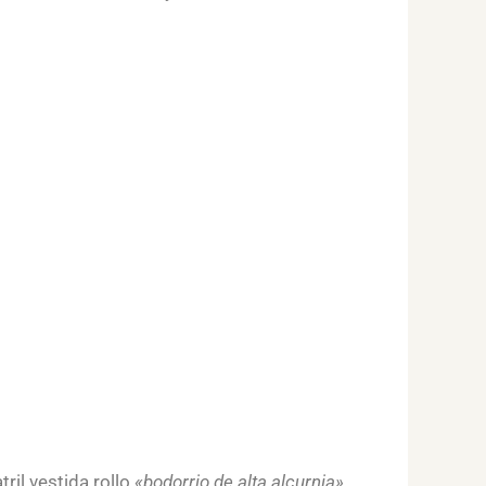
tril vestida rollo
«bodorrio de alta alcurnia»
.