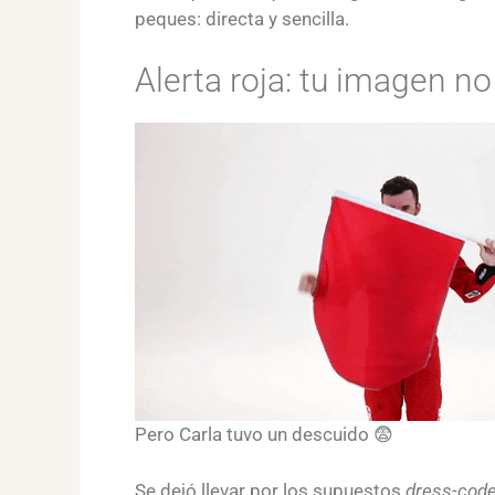
peques: directa y sencilla.
Alerta roja: tu imagen n
Pero Carla tuvo un descuido 😨
Se dejó llevar por los supuestos
dress-cod