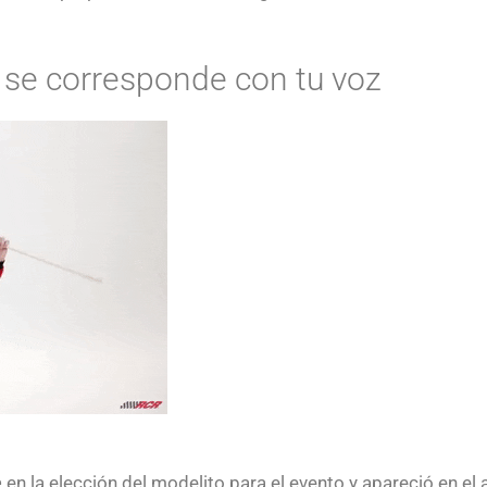
o se corresponde con tu voz
e
en la elección del modelito para el evento y apareció en el a