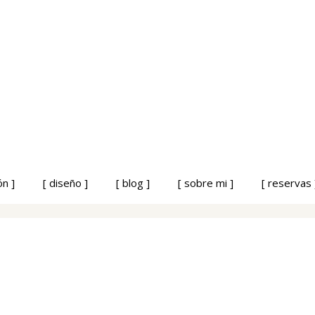
ón ]
[ diseño ]
[ blog ]
[ sobre mi ]
[ reservas 