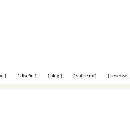
ón ]
[ diseño ]
[ blog ]
[ sobre mi ]
[ reservas 