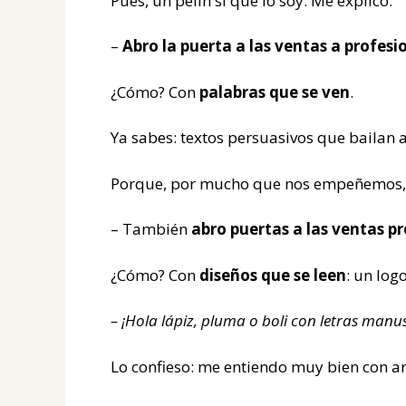
Pues, un pelín sí que lo soy. Me explico:
–
Abro la puerta a las ventas a profesi
¿Cómo? Con
palabras que se ven
.
Ya sabes: textos persuasivos que bailan 
Porque, por mucho que nos empeñemos, la
– También
abro puertas a las ventas pr
¿Cómo? Con
diseños que se leen
: un log
– ¡Hola lápiz, pluma o boli con letras manus
Lo confieso: me entiendo muy bien con a